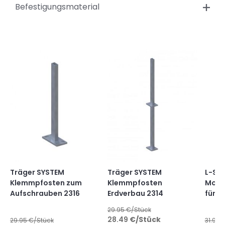
Befestigungsmaterial
Träger SYSTEM
Träger SYSTEM
L-Ste
Klemmpfosten zum
Klemmpfosten
Mont
Aufschrauben 2316
Erdverbau 2314
für A
29.95
€/Stück
28.49
€
/Stück
29.95
€/Stück
31.95
€