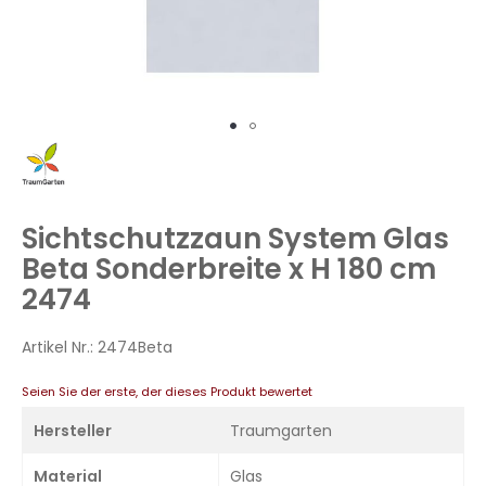
Zum
Anfang
der
Bildergalerie
Sichtschutzzaun System Glas
springen
Beta Sonderbreite x H 180 cm
2474
Artikel Nr.:
2474Beta
Seien Sie der erste, der dieses Produkt bewertet
Hersteller
Traumgarten
Material
Glas