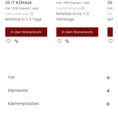
25.17
€
/Stück
26.89
Inkl. 19% Steuern
,
exkl.
Inkl. 19% Steuern
,
exkl.
Versandkosten
Inkl. 
lieferbar in
ca. 1-3
Versandkosten
Versa
lieferbar in
1-3 Tage
Werktage
liefer
In den Warenkorb
In den Warenkorb
In
Zur
Zur
Zur
Zur
Zu
Wunschliste
Vergleichsliste
Wunschliste
Vergleichsliste
Wu
hinzufügen
hinzufügen
hinzufügen
hinzufügen
hi
Tor
Elemente
Klemmpfosten