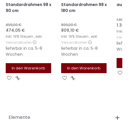
Standardrahmen 98 x
Standardrahmen 98 x
auf 
90 cm
180 cm
1.499,
Sonde
499,00 €
899,00 €
1.349
Sonderangebot
Sonderangebot
474,05 €
809,10 €
Inkl. 
Inkl. 19% Steuern
,
exkl.
Inkl. 19% Steuern
,
exkl.
Versa
Versandkosten
Versandkosten
liefer
lieferbar in
ca. 5-8
lieferbar in
ca. 5-8
Woch
Wochen
Wochen
In
In den Warenkorb
In den Warenkorb
Zu
Zur
Zur
Zur
Zur
Wu
Wunschliste
Vergleichsliste
Wunschliste
Vergleichsliste
hi
hinzufügen
hinzufügen
hinzufügen
hinzufügen
Elemente