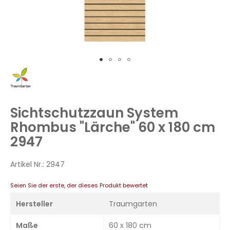
Zum
Anfang
der
Bildergalerie
Sichtschutzzaun System
springen
Rhombus "Lärche" 60 x 180 cm
2947
Artikel Nr.:
2947
Seien Sie der erste, der dieses Produkt bewertet
Hersteller
Traumgarten
Maße
60 x 180 cm