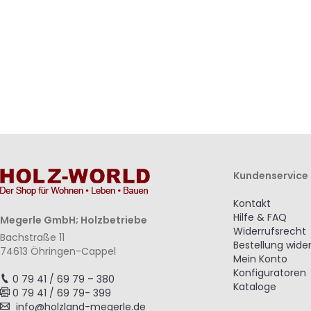
hinzufügen
hinzufügen
hinzufügen
hinzufügen
Kundenservice
Kontakt
Hilfe & FAQ
Megerle GmbH; Holzbetriebe
Widerrufsrecht
Bachstraße 11
Bestellung wide
74613 Öhringen-Cappel
Mein Konto
Konfiguratoren
0 79 41 / 69 79 – 380
Kataloge
0 79 41 / 69 79- 399
info@holzland-megerle.de