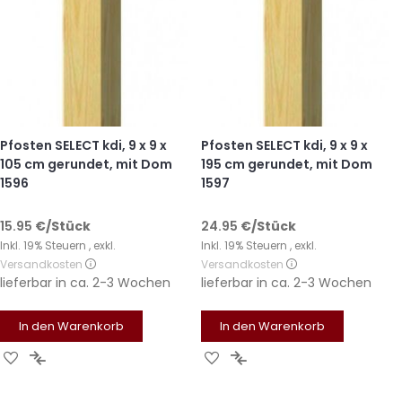
Pfosten SELECT kdi, 9 x 9 x
Pfosten SELECT kdi, 9 x 9 x
105 cm gerundet, mit Dom
195 cm gerundet, mit Dom
1596
1597
15.95
€
/Stück
24.95
€
/Stück
Inkl. 19% Steuern
,
exkl.
Inkl. 19% Steuern
,
exkl.
Versandkosten
Versandkosten
lieferbar in
ca. 2-3 Wochen
lieferbar in
ca. 2-3 Wochen
In den Warenkorb
In den Warenkorb
Zur
Zur
Zur
Zur
Wunschliste
Vergleichsliste
Wunschliste
Vergleichsliste