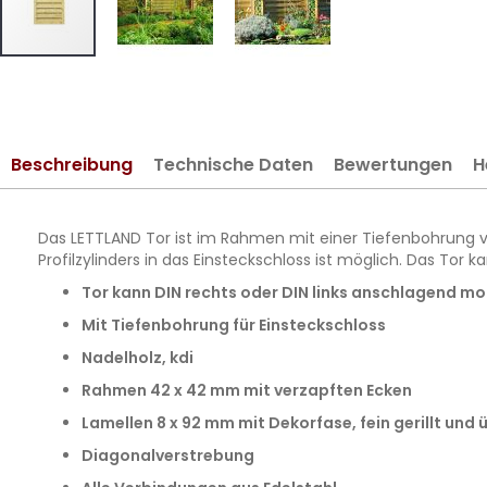
Zum
Anfang
der
Bildergalerie
Beschreibung
Technische Daten
Bewertungen
H
springen
Das LETTLAND Tor ist im Rahmen mit einer Tiefenbohrung ver
Profilzylinders in das Einsteckschloss ist möglich. Das To
Tor kann DIN rechts oder DIN links anschlagend m
Mit Tiefenbohrung für Einsteckschloss
Nadelholz, kdi
Rahmen 42 x 42 mm mit verzapften Ecken
Lamellen 8 x 92 mm mit Dekorfase, fein gerillt un
Diagonalverstrebung