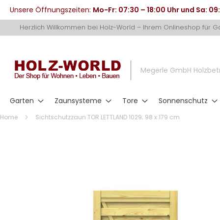
Unsere Öffnungszeiten:
Mo-Fr: 07:30 – 18:00 Uhr und Sa: 09
Direkt
Herzlich Willkommen bei Holz-World – Ihrem Onlineshop für 
zum
Inhalt
Megerle GmbH Holzbet
Garten
Zaunsysteme
Tore
Sonnenschutz
Home
Sichtschutzzaun TOR LETTLAND 1029; 98 x 179 cm
Zum
Ende
der
Bildergalerie
springen