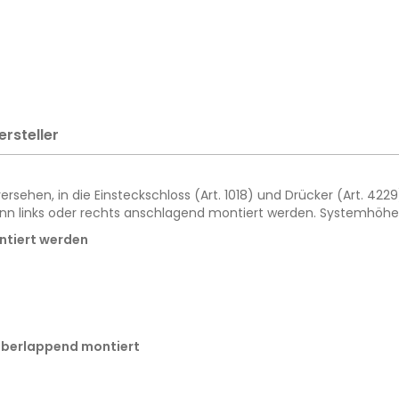
ersteller
sehen, in die Einsteckschloss (Art. 1018) und Drücker (Art. 422
r kann links oder rechts anschlagend montiert werden. Systemhöh
ontiert werden
d überlappend montiert