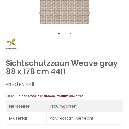
Zum
Anfang
der
Bildergalerie
Sichtschutzzaun Weave gray
springen
88 x 178 cm 4411
Artikel Nr.:
4411
Seien Sie der erste, der dieses Produkt bewertet
Hersteller
Traumgarten
Material
Poly-Rattan-Geflecht