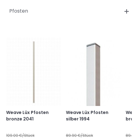
Pfosten
Weave Lüx Pfosten
Weave Lüx Pfosten
Weav
bronze 2041
silber 1994
bron
109.00
€/Stück
89.90
€/Stück
89.90