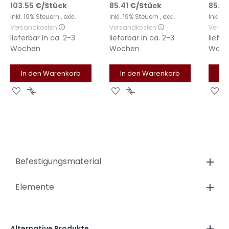
103.55
€
/Stück
85.41
€
/Stück
85.41
Inkl. 19% Steuern
,
exkl.
Inkl. 19% Steuern
,
exkl.
Inkl. 
Versandkosten
Versandkosten
Versa
lieferbar in
ca. 2-3
lieferbar in
ca. 2-3
liefer
Wochen
Wochen
Woch
In den Warenkorb
In den Warenkorb
In
Zur
Zur
Zur
Zur
Zu
Wunschliste
Vergleichsliste
Wunschliste
Vergleichsliste
Wu
hinzufügen
hinzufügen
hinzufügen
hinzufügen
hi
Befestigungsmaterial
Elemente
Alternative Produkte