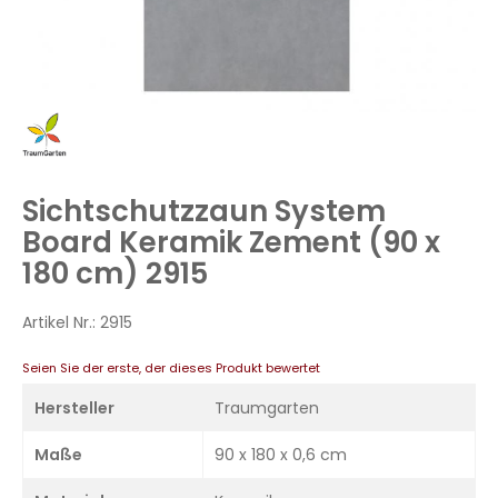
Zum
Anfang
der
Bildergalerie
Sichtschutzzaun System
springen
Board Keramik Zement (90 x
180 cm) 2915
Artikel Nr.:
2915
Seien Sie der erste, der dieses Produkt bewertet
Hersteller
Traumgarten
Maße
90 x 180 x 0,6 cm