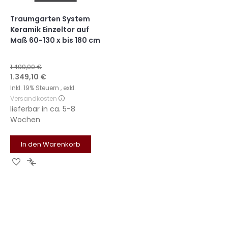
Traumgarten System
Keramik Einzeltor auf
Maß 60-130 x bis 180 cm
1.499,00 €
Sonderangebot
1.349,10 €
Inkl. 19% Steuern
,
exkl.
Versandkosten
lieferbar in
ca. 5-8
Wochen
In den Warenkorb
Zur
Zur
Wunschliste
Vergleichsliste
hinzufügen
hinzufügen