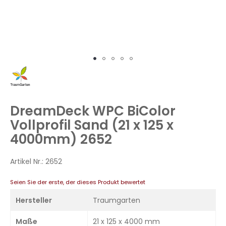
Zum
Anfang
der
Bildergalerie
DreamDeck WPC BiColor
springen
Vollprofil Sand (21 x 125 x
4000mm) 2652
Artikel Nr.:
2652
Seien Sie der erste, der dieses Produkt bewertet
Hersteller
Traumgarten
Maße
21 x 125 x 4000 mm