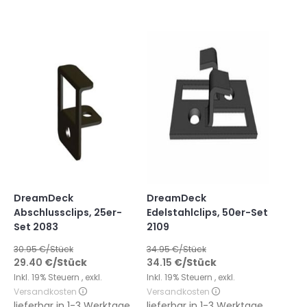
DreamDeck
DreamDeck
Abschlussclips, 25er-
Edelstahlclips, 50er-Set
Set 2083
2109
30.95
€/Stück
34.95
€/Stück
29.40
€
/Stück
34.15
€
/Stück
Inkl. 19% Steuern
,
exkl.
Inkl. 19% Steuern
,
exkl.
Versandkosten
Versandkosten
lieferbar in
1-3 Werktage
lieferbar in
1-3 Werktage