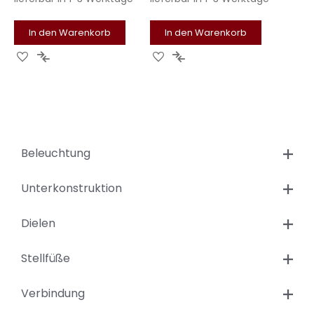
In den Warenkorb
In den Warenkorb
Zur
Zur
Zur
Zur
Wunschliste
Vergleichsliste
Wunschliste
Vergleichsliste
hinzufügen
hinzufügen
hinzufügen
hinzufügen
Beleuchtung
Unterkonstruktion
Dielen
Stellfüße
Verbindung