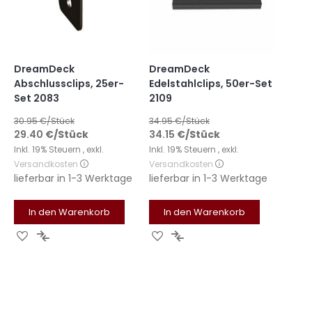
DreamDeck
DreamDeck
Abschlussclips, 25er-
Edelstahlclips, 50er-Set
Set 2083
2109
30.95
€/Stück
34.95
€/Stück
29.40
€
/Stück
34.15
€
/Stück
Inkl. 19% Steuern
,
exkl.
Inkl. 19% Steuern
,
exkl.
Versandkosten
Versandkosten
lieferbar in
1-3 Werktage
lieferbar in
1-3 Werktage
In den Warenkorb
In den Warenkorb
Zur
Zur
Zur
Zur
Wunschliste
Vergleichsliste
Wunschliste
Vergleichsliste
hinzufügen
hinzufügen
hinzufügen
hinzufügen