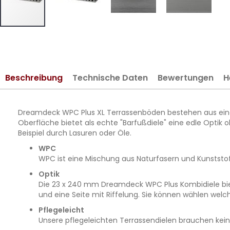
Zum
Anfang
der
Bildergalerie
Beschreibung
Technische Daten
Bewertungen
H
springen
Dreamdeck WPC Plus XL Terrassenböden bestehen aus einem 
Oberfläche bietet als echte "Barfußdiele" eine edle Opti
Beispiel durch Lasuren oder Öle.
WPC
WPC ist eine Mischung aus Naturfasern und Kunststoff,
Optik
Die 23 x 240 mm Dreamdeck WPC Plus Kombidiele biete
und eine Seite mit Riffelung. Sie können wählen wel
Pflegeleicht
Unsere pflegeleichten Terrassendielen brauchen kein