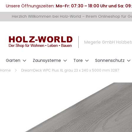
Unsere Öffnungszeiten:
Mo-Fr: 07:30 – 18:00 Uhr und Sa: 09
Direkt
Herzlich Willkommen bei Holz-World – Ihrem Onlineshop für 
zum
Inhalt
Megerle GmbH Holzbet
Garten
Zaunsysteme
Tore
Sonnenschutz
Home
DreamDeck WPC Plus XL grau 23 x 240 x 5000 mm 3287
Zum
Ende
der
Bildergalerie
springen