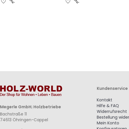
Zur
Zur
Zur
Zur
Wunschliste
Vergleichsliste
Wunschliste
Vergleichsliste
hinzufügen
hinzufügen
hinzufügen
hinzufügen
Kundenservice
Kontakt
Hilfe & FAQ
Megerle GmbH; Holzbetriebe
Widerrufsrecht
Bachstraße 11
Bestellung wide
74613 Öhringen-Cappel
Mein Konto
Konfiguratoren