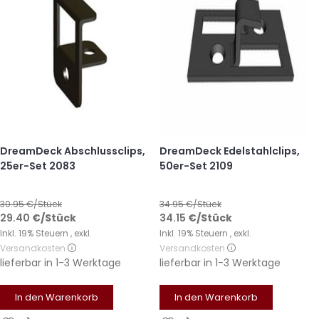
DreamDeck Abschlussclips,
DreamDeck Edelstahlclips,
25er-Set 2083
50er-Set 2109
30.95
€/Stück
34.95
€/Stück
29.40
€
/Stück
34.15
€
/Stück
Inkl. 19% Steuern
,
exkl.
Inkl. 19% Steuern
,
exkl.
Versandkosten
Versandkosten
lieferbar in
1-3 Werktage
lieferbar in
1-3 Werktage
In den Warenkorb
In den Warenkorb