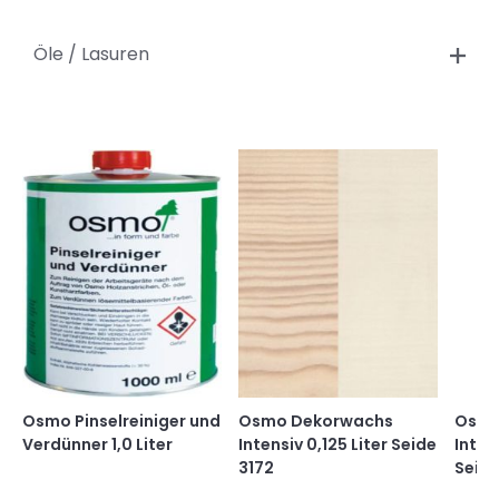
Öle / Lasuren
Osmo Pinselreiniger und
Osmo Dekorwachs
Osmo
Verdünner 1,0 Liter
Intensiv 0,125 Liter Seide
Inten
3172
Seide