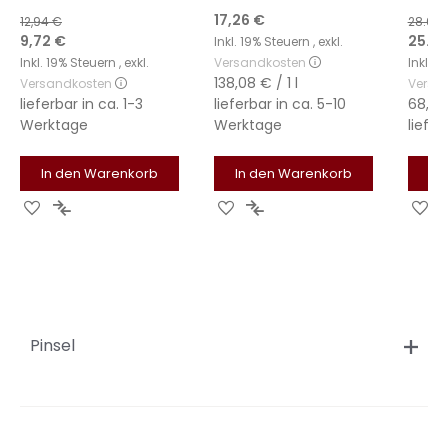
17,26 €
12,94 €
28.60
Sonderangebot
9,72 €
25.69
Inkl. 19% Steuern
,
exkl.
Inkl. 19% Steuern
,
exkl.
Versandkosten
Inkl. 
138,08 €
/ 1 l
Versandkosten
Versa
lieferbar in
ca. 1-3
lieferbar in
ca. 5-10
68,51
Werktage
Werktage
liefer
In den Warenkorb
In den Warenkorb
In
Zur
Zur
Zur
Zur
Zu
Wunschliste
Vergleichsliste
Wunschliste
Vergleichsliste
Wu
hinzufügen
hinzufügen
hinzufügen
hinzufügen
hi
Pinsel