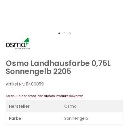
Zum
Anfang
der
Bildergalerie
Osmo Landhausfarbe 0,75L
springen
Sonnengelb 2205
Artikel Nr.:
11400059
Seien Sie der erste, der dieses Produkt bewertet
Hersteller
Osmo
Farbe
Sonnengelb