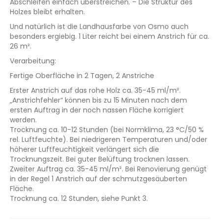
Abschleifen einfach überstreichen. – Die Struktur des
Holzes bleibt erhalten.
Und natürlich ist die Landhausfarbe von Osmo auch
besonders ergiebig. 1 Liter reicht bei einem Anstrich für ca.
26 m².
Verarbeitung:
Fertige Oberfläche in 2 Tagen, 2 Anstriche
Erster Anstrich auf das rohe Holz ca. 35-45 ml/m².
„Anstrichfehler“ können bis zu 15 Minuten nach dem
ersten Auftrag in der noch nassen Fläche korrigiert
werden.
Trocknung ca. 10-12 Stunden (bei Normklima, 23 °C/50 %
rel. Luftfeuchte). Bei niedrigeren Temperaturen und/oder
höherer Luftfeuchtigkeit verlängert sich die
Trocknungszeit. Bei guter Belüftung trocknen lassen.
Zweiter Auftrag ca. 35-45 ml/m². Bei Renovierung genügt
in der Regel 1 Anstrich auf der schmutzgesäuberten
Fläche.
Trocknung ca. 12 Stunden, siehe Punkt 3.