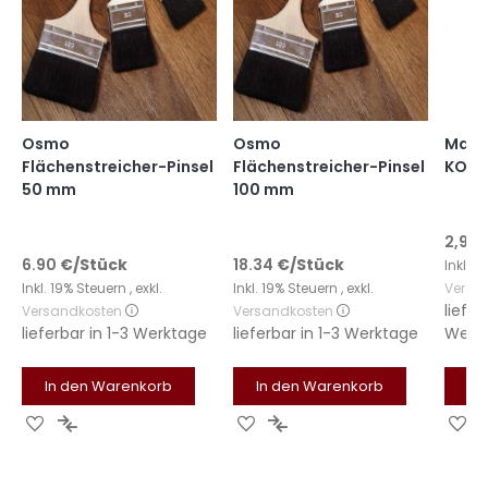
Osmo
Osmo
Mako 
Flächenstreicher-Pinsel
Flächenstreicher-Pinsel
KOMF
50 mm
100 mm
2,99 
6.90
€
/Stück
18.34
€
/Stück
Inkl. 
Inkl. 19% Steuern
,
exkl.
Inkl. 19% Steuern
,
exkl.
Versa
liefer
Versandkosten
Versandkosten
lieferbar in
1-3 Werktage
lieferbar in
1-3 Werktage
Werk
In den Warenkorb
In den Warenkorb
In
Zur
Zur
Zur
Zur
Zu
Wunschliste
Vergleichsliste
Wunschliste
Vergleichsliste
Wu
hinzufügen
hinzufügen
hinzufügen
hinzufügen
hi