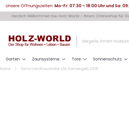
Unsere Öffnungszeiten:
Mo-Fr: 07:30 – 18:00 Uhr und Sa: 09
Direkt
Herzlich Willkommen bei Holz-World – Ihrem Onlineshop für 
zum
Inhalt
Megerle GmbH Holzbet
Garten
Zaunsysteme
Tore
Sonnenschutz
Home
Osmo Landhausfarbe 2,5L Sonnengelb 2205
Zum
Ende
der
Bildergalerie
springen