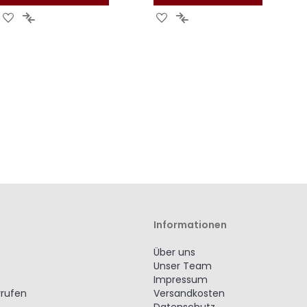
Zur
Zur
Zur
Zur
Wunschliste
Vergleichsliste
Wunschliste
Vergleichsliste
hinzufügen
hinzufügen
hinzufügen
hinzufügen
Informationen
Über uns
Unser Team
Impressum
rrufen
Versandkosten