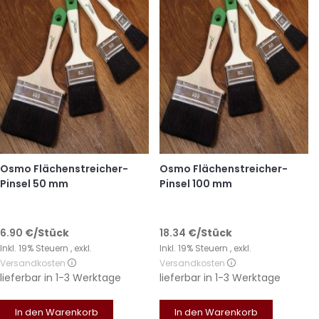
Osmo Flächenstreicher-
Osmo Flächenstreicher-
Pinsel 50 mm
Pinsel 100 mm
6.90
€
/Stück
18.34
€
/Stück
Inkl. 19% Steuern
,
exkl.
Inkl. 19% Steuern
,
exkl.
Versandkosten
Versandkosten
lieferbar in
1-3 Werktage
lieferbar in
1-3 Werktage
In den Warenkorb
In den Warenkorb