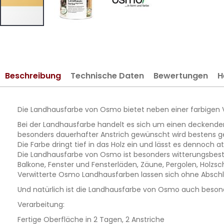
Zum
Anfang
der
Bildergalerie
Beschreibung
Technische Daten
Bewertungen
H
springen
Die Landhausfarbe von Osmo bietet neben einer farbigen Vi
Bei der Landhausfarbe handelt es sich um einen deckenden,
besonders dauerhafter Anstrich gewünscht wird bestens g
Die Farbe dringt tief in das Holz ein und lässt es dennoch a
Die Landhausfarbe von Osmo ist besonders witterungsbestän
Balkone, Fenster und Fensterläden, Zäune, Pergolen, Holzsc
Verwitterte Osmo Landhausfarben lassen sich ohne Abschleif
Und natürlich ist die Landhausfarbe von Osmo auch besonders
Verarbeitung:
Fertige Oberfläche in 2 Tagen, 2 Anstriche