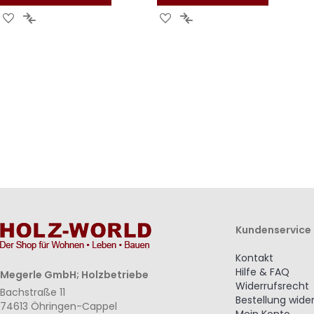
Zur
Zur
Zur
Zur
Wunschliste
Vergleichsliste
Wunschliste
Vergleichsliste
hinzufügen
hinzufügen
hinzufügen
hinzufügen
Kundenservice
Kontakt
Hilfe & FAQ
Megerle GmbH; Holzbetriebe
Widerrufsrecht
Bachstraße 11
Bestellung wide
74613 Öhringen-Cappel