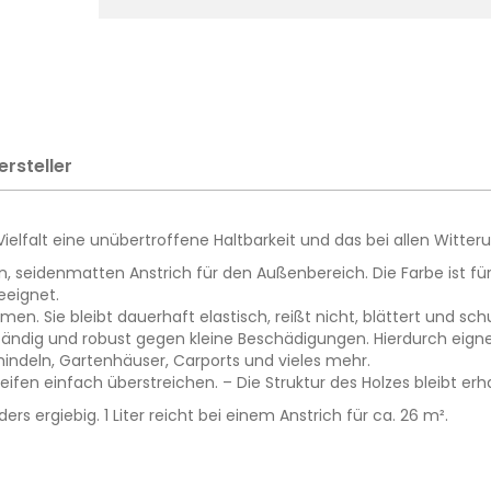
ersteller
elfalt eine unübertroffene Haltbarkeit und das bei allen Witter
 seidenmatten Anstrich für den Außenbereich. Die Farbe ist für 
eeignet.
tmen. Sie bleibt dauerhaft elastisch, reißt nicht, blättert und sch
dig und robust gegen kleine Beschädigungen. Hierdurch eignet 
hindeln, Gartenhäuser, Carports und vieles mehr.
en einfach überstreichen. – Die Struktur des Holzes bleibt erha
 ergiebig. 1 Liter reicht bei einem Anstrich für ca. 26 m².