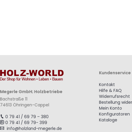
hinzufügen
hinzufügen
Kundenservice
Kontakt
Hilfe & FAQ
Megerle GmbH; Holzbetriebe
Widerrufsrecht
Bachstraße 11
Bestellung wide
74613 Öhringen-Cappel
Mein Konto
Konfiguratoren
0 79 41 / 69 79 – 380
Kataloge
0 79 41 / 69 79- 399
info@holzland-megerle.de