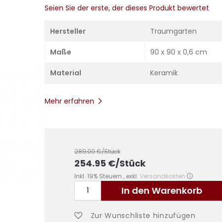
Seien Sie der erste, der dieses Produkt bewertet
Hersteller
Traumgarten
Maße
90 x 90 x 0,6 cm
Material
Keramik
Mehr erfahren
289.00
€/Stück
254.95
€
/Stück
Inkl. 19% Steuern
,
exkl.
Versandkosten
In den Warenkorb
Zur Wunschliste hinzufügen