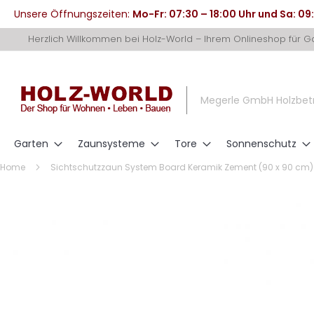
Unsere Öffnungszeiten:
Mo-Fr: 07:30 – 18:00 Uhr und Sa: 09
Direkt
Herzlich Willkommen bei Holz-World – Ihrem Onlineshop für 
zum
Inhalt
Megerle GmbH Holzbet
Garten
Zaunsysteme
Tore
Sonnenschutz
Home
Sichtschutzzaun System Board Keramik Zement (90 x 90 cm)
Zum
Ende
der
Bildergalerie
springen