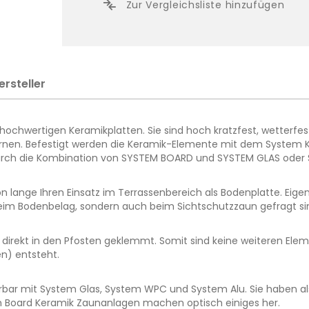
Zur Vergleichsliste hinzufügen
ersteller
chwertigen Keramikplatten. Sie sind hoch kratzfest, wetterfest
fernen. Befestigt werden die Keramik-Elemente mit dem System
. durch die Kombination von SYSTEM BOARD und SYSTEM GLAS od
 lange Ihren Einsatz im Terrassenbereich als Bodenplatte. Eigen
beim Bodenbelag, sondern auch beim Sichtschutzzaun gefragt sind
rekt in den Pfosten geklemmt. Somit sind keine weiteren Element
n) entsteht.
ar mit System Glas, System WPC und System Alu. Sie haben also
 Board Keramik Zaunanlagen machen optisch einiges her.