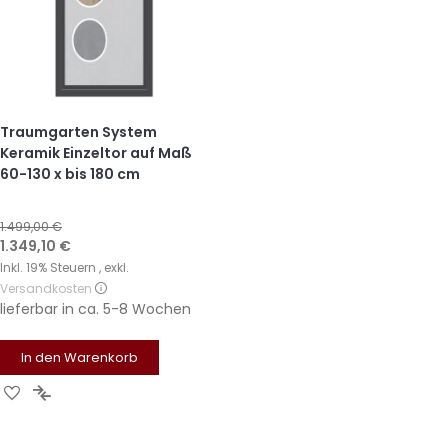
Traumgarten System
Keramik Einzeltor auf Maß
60-130 x bis 180 cm
1.499,00 €
Sonderangebot
1.349,10 €
Inkl. 19% Steuern
,
exkl.
Versandkosten
lieferbar in
ca. 5-8 Wochen
In den Warenkorb
Zur
Zur
Wunschliste
Vergleichsliste