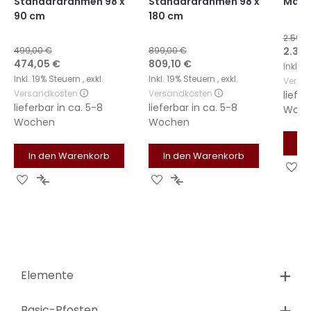
Standardrahmen 98 x
Standardrahmen 98 x
Maß b
90 cm
180 cm
2.599,
Sonde
499,00 €
899,00 €
2.339
Sonderangebot
Sonderangebot
474,05 €
809,10 €
Inkl. 
Inkl. 19% Steuern
,
exkl.
Inkl. 19% Steuern
,
exkl.
Versa
Versandkosten
Versandkosten
liefer
lieferbar in
ca. 5-8
lieferbar in
ca. 5-8
Woch
Wochen
Wochen
In
In den Warenkorb
In den Warenkorb
Zu
Zur
Zur
Zur
Zur
Wu
Wunschliste
Vergleichsliste
Wunschliste
Vergleichsliste
hi
hinzufügen
hinzufügen
hinzufügen
hinzufügen
Elemente
Basic-Pfosten