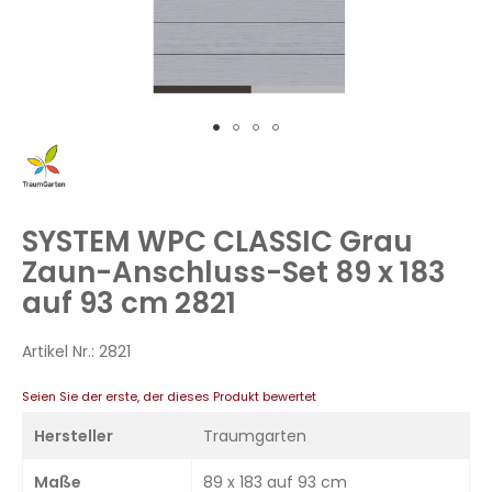
Zum
Anfang
der
Bildergalerie
SYSTEM WPC CLASSIC Grau
springen
Zaun-Anschluss-Set 89 x 183
auf 93 cm 2821
Artikel Nr.:
2821
Seien Sie der erste, der dieses Produkt bewertet
Hersteller
Traumgarten
Maße
89 x 183 auf 93 cm