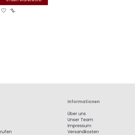
Zur
Zur
Wunschliste
Vergleichsliste
hinzufügen
hinzufügen
Informationen
Über uns
Unser Team
Impressum
rrufen
Versandkosten