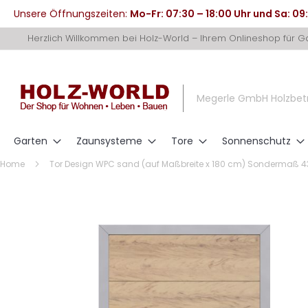
Unsere Öffnungszeiten:
Mo-Fr: 07:30 – 18:00 Uhr und Sa: 09
Direkt
Herzlich Willkommen bei Holz-World – Ihrem Onlineshop für 
zum
Inhalt
Megerle GmbH Holzbet
Garten
Zaunsysteme
Tore
Sonnenschutz
Home
Tor Design WPC sand (auf Maßbreite x 180 cm) Sondermaß 43
Zum
Ende
der
Bildergalerie
springen