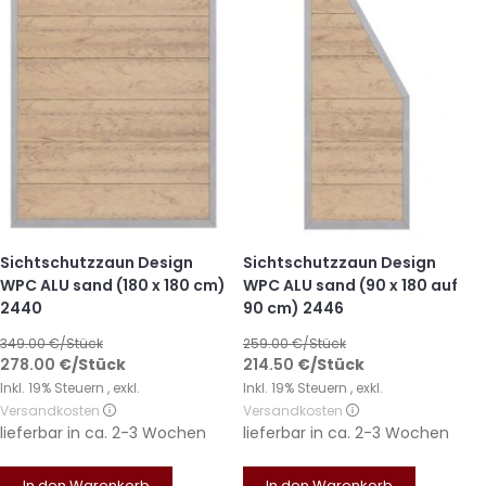
Sichtschutzzaun Design
Sichtschutzzaun Design
WPC ALU sand (180 x 180 cm)
WPC ALU sand (90 x 180 auf
2440
90 cm) 2446
349.00
€/Stück
259.00
€/Stück
278.00
€
/Stück
214.50
€
/Stück
Inkl. 19% Steuern
,
exkl.
Inkl. 19% Steuern
,
exkl.
Versandkosten
Versandkosten
lieferbar in
ca. 2-3 Wochen
lieferbar in
ca. 2-3 Wochen
In den Warenkorb
In den Warenkorb