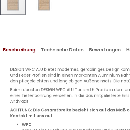
Zum
Anfang
der
Bildergalerie
springen
Beschreibung
Technische Daten
Bewertungen
H
DESIGN WPC ALU bietet modernes, geradliniges Design komb
und Feder Profilen sind in einen markanten Aluminium Rahm
den pflegeleichten und langlebigen Außeneinsatz. Die na
Beim robusten DESIGN WPC ALU Tor sind 6 Profile in dem uml
einer Tiefenbohrung versehen, in die das mitgelieferte Ein
Anthrazit.
ACHTUNG: Die Gesamtbreite bezieht sich auf das Maß ohn
Kontakt mit uns auf.
WPC