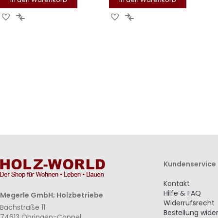
Zur
Zur
Zur
Zur
Wunschliste
Vergleichsliste
Wunschliste
Vergleichsliste
hinzufügen
hinzufügen
hinzufügen
hinzufügen
Kundenservice
Kontakt
Hilfe & FAQ
Megerle GmbH; Holzbetriebe
Widerrufsrecht
Bachstraße 11
Bestellung wide
74613 Öhringen-Cappel