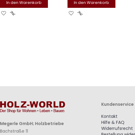
In den Warenkorb
In den Warenkorb
Zur
Zur
Zur
Zur
Wunschliste
Vergleichsliste
Wunschliste
Vergleichsliste
hinzufügen
hinzufügen
hinzufügen
hinzufügen
Kundenservice
Kontakt
Hilfe & FAQ
Megerle GmbH; Holzbetriebe
Widerrufsrecht
Bachstraße 11
Bestellung wide