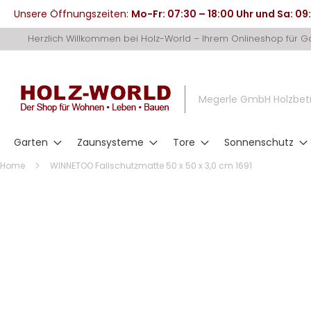
Unsere Öffnungszeiten:
Mo-Fr: 07:30 – 18:00 Uhr und Sa: 09
Direkt
Herzlich Willkommen bei Holz-World – Ihrem Onlineshop für 
zum
Inhalt
Megerle GmbH Holzbet
Garten
Zaunsysteme
Tore
Sonnenschutz
Home
WINNETOO Fallschutzmatte 50 x 50 x 3,0 cm 1691
Zum
Ende
der
Bildergalerie
springen