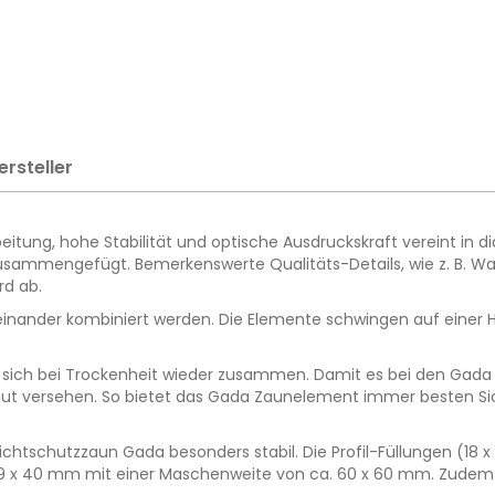
ersteller
itung, hohe Stabilität und optische Ausdruckskraft vereint in d
l zusammengefügt. Bemerkenswerte Qualitäts-Details, wie z. B. 
d ab.
inander kombiniert werden. Die Elemente schwingen auf einer
ieht sich bei Trockenheit wieder zusammen. Damit es bei den Gad
snut versehen. So bietet das Gada Zaunelement immer besten Si
tschutzzaun Gada besonders stabil. Die Profil-Füllungen (18 x 
 9 x 40 mm mit einer Maschenweite von ca. 60 x 60 mm. Zudem s