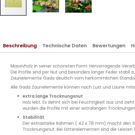
Zum
Anfang
der
Bildergalerie
Beschreibung
Technische Daten
Bewertungen
H
springen
Massivholz in seiner schönsten Form: Hervorragende Verarbe
Die Profile sind per Nut und besonders langer Feder stabi
Zaunelemente Gada deutlich vom herkömmlichen Standar
Alle Gada Zaunelemente können nach Lust und Laune mite
extra lange Trocknungsnut
Holz lebt. Es dehnt sich bei Feuchtigkeit aus und z
wurden die Profile mit einer extralangen Trocknung
Stabilität
Der extrastarke Rahmen ( 42 x 78 mm) macht den Sich
Trocknungsnut. Bei Gitterelementen sind die Leisten