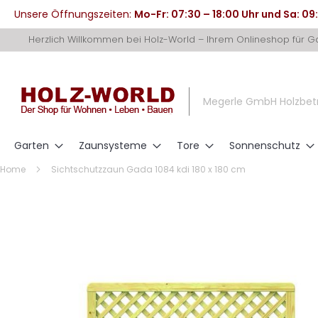
Unsere Öffnungszeiten:
Mo-Fr: 07:30 – 18:00 Uhr und Sa: 09
Direkt
Herzlich Willkommen bei Holz-World – Ihrem Onlineshop für 
zum
Inhalt
Megerle GmbH Holzbet
Garten
Zaunsysteme
Tore
Sonnenschutz
Home
Sichtschutzzaun Gada 1084 kdi 180 x 180 cm
Zum
Ende
der
Bildergalerie
springen