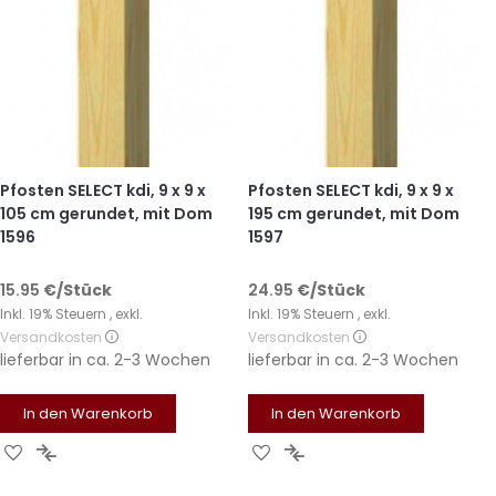
Pfosten SELECT kdi, 9 x 9 x
Pfosten SELECT kdi, 9 x 9 x
105 cm gerundet, mit Dom
195 cm gerundet, mit Dom
1596
1597
15.95
€
/Stück
24.95
€
/Stück
Inkl. 19% Steuern
,
exkl.
Inkl. 19% Steuern
,
exkl.
Versandkosten
Versandkosten
lieferbar in
ca. 2-3 Wochen
lieferbar in
ca. 2-3 Wochen
In den Warenkorb
In den Warenkorb
Zur
Zur
Zur
Zur
Wunschliste
Vergleichsliste
Wunschliste
Vergleichsliste