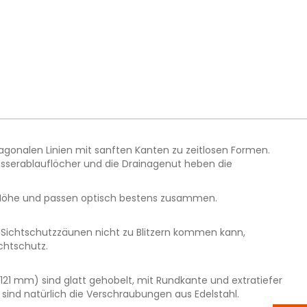
iagonalen Linien mit sanften Kanten zu zeitlosen Formen.
Wasserablauflöcher und die Drainagenut heben die
 Höhe und passen optisch bestens zusammen.
a Sichtschutzzäunen nicht zu Blitzern kommen kann,
chtschutz.
121 mm) sind glatt gehobelt, mit Rundkante und extratiefer
ind natürlich die Verschraubungen aus Edelstahl.