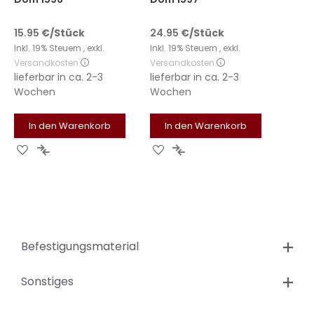
15.95
€
/Stück
24.95
€
/Stück
Inkl. 19% Steuern
,
exkl.
Inkl. 19% Steuern
,
exkl.
Versandkosten
Versandkosten
lieferbar in
ca. 2-3
lieferbar in
ca. 2-3
Wochen
Wochen
In den Warenkorb
In den Warenkorb
Zur
Zur
Zur
Zur
Wunschliste
Vergleichsliste
Wunschliste
Vergleichsliste
hinzufügen
hinzufügen
hinzufügen
hinzufügen
Befestigungsmaterial
Sonstiges