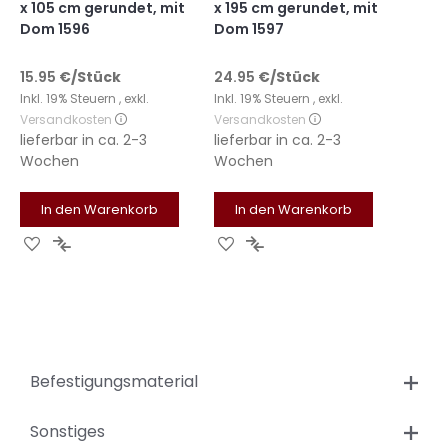
x 105 cm gerundet, mit
x 195 cm gerundet, mit
Dom 1596
Dom 1597
15.95
€
/Stück
24.95
€
/Stück
Inkl. 19% Steuern
,
exkl.
Inkl. 19% Steuern
,
exkl.
Versandkosten
Versandkosten
lieferbar in
ca. 2-3
lieferbar in
ca. 2-3
Wochen
Wochen
In den Warenkorb
In den Warenkorb
Zur
Zur
Zur
Zur
Wunschliste
Vergleichsliste
Wunschliste
Vergleichsliste
hinzufügen
hinzufügen
hinzufügen
hinzufügen
Befestigungsmaterial
Sonstiges