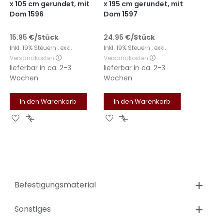
x 105 cm gerundet, mit
x 195 cm gerundet, mit
Dom 1596
Dom 1597
15.95
€
/Stück
24.95
€
/Stück
Inkl. 19% Steuern
,
exkl.
Inkl. 19% Steuern
,
exkl.
Versandkosten
Versandkosten
lieferbar in
ca. 2-3
lieferbar in
ca. 2-3
Wochen
Wochen
In den Warenkorb
In den Warenkorb
Zur
Zur
Zur
Zur
Wunschliste
Vergleichsliste
Wunschliste
Vergleichsliste
hinzufügen
hinzufügen
hinzufügen
hinzufügen
Befestigungsmaterial
Sonstiges