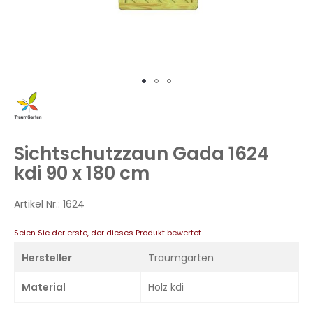
Zum
Anfang
der
Bildergalerie
Sichtschutzzaun Gada 1624
springen
kdi 90 x 180 cm
Artikel Nr.:
1624
Seien Sie der erste, der dieses Produkt bewertet
Hersteller
Traumgarten
Material
Holz kdi